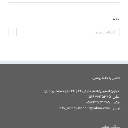
خانه
خانه

تماس با خانه ریاضی
خیابان امام بین امام خمینی 22 و 24 کوچه هفت برادران
تلفن: 05143335325
فکس: 05143353375
ایمیل:
info_mhneyshabour@yahoo.com
بایگانی مطالب