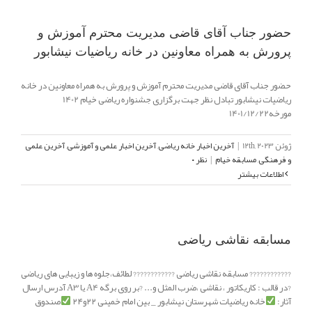
حضور جناب آقای قاضی مدیریت محترم آموزش و
پرورش به همراه معاونین در خانه ریاضیات نیشابور
حضور جناب آقای قاضی مدیریت محترم آموزش و پرورش به همراه معاونین در خانه
ریاضیات نیشابور تبادل نظر جهت برگزاری جشنواره ریاضی خیام 1402
مورخه1401/12/22
ژوئن 12th, 2023
|
آخرین اخبار خانه ریاضی
,
آخرین اخبار علمی و آموزشی
,
آخرین علمی
و فرهنگی
,
مسابقه خیام
|
نظر ۰
اطلاعات بیشتر
مسابقه نقاشی ریاضی
???????????? مسابقه نقاشی ریاضی ???????????? لطائف،جلوه ها و زیبایی های ریاضی
?در قالب : کاریکاتور ، نقاشی ،ضرب المثل و... ?بر روی برگه A4 یا A3 آدرس ارسال
آثار:
خانه ریاضیات شهرستان نیشابور _ بین امام خمینی ۲۲و۲۴
صندوق