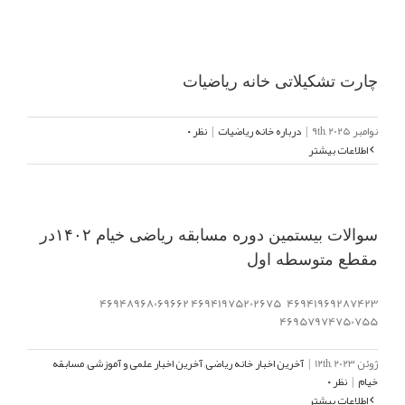
چارت تشکیلاتی خانه ریاضیات
نوامبر 9th, 2025
|
درباره خانه ریاضیات
|
نظر ۰
اطلاعات بیشتر
سوالات بیستمین دوره مسابقه ریاضی خیام ۱۴۰۲در
مقطع متوسطه اول
46941969287423 46941975202675 46948968069662
46957974750755
ژوئن 12th, 2023
|
آخرین اخبار خانه ریاضی
,
آخرین اخبار علمی و آموزشی
,
مسابقه
خیام
|
نظر ۰
اطلاعات بیشتر