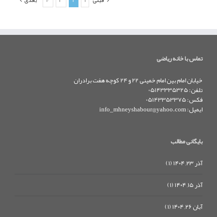
تماس با خانه ریاضی
خیابان امام بین امام خمینی 22 و 24 کوچه هفت برادران
تلفن: 05143335325
فکس: 05143353375
ایمیل:
info_mhneyshabour@yahoo.com
بایگانی مطالب
آذر ۲۳, ۱۴۰۴ (۱)
آذر ۱۵, ۱۴۰۴ (۱)
آبان ۲۶, ۱۴۰۴ (۱)